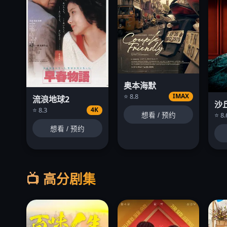
奥本海默
⭐ 8.8
IMAX
流浪地球2
沙
⭐ 8.3
4K
⭐ 8.
想看 / 预约
想看 / 预约
📺 高分剧集