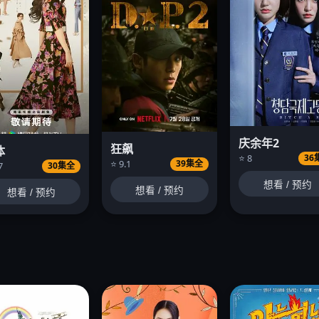
庆余年2
狂飙
体
⭐ 8
36
⭐ 9.1
39集全
7
30集全
想看 / 预约
想看 / 预约
想看 / 预约