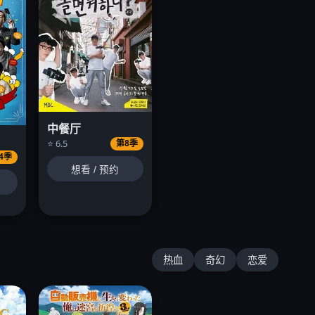
中餐厅
⭐ 6.5
第8季
4季
想看 / 预约
热血
奇幻
恋爱