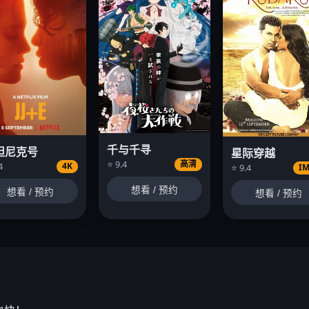
千与千寻
坦尼克号
星际穿越
⭐ 9.4
高清
4
4K
⭐ 9.4
I
想看 / 预约
想看 / 预约
想看 / 预约