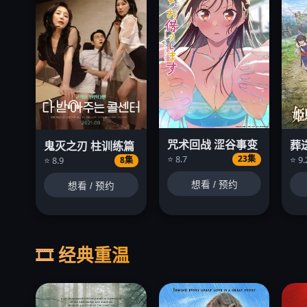
咒术回战 涩谷事变
葬
鬼灭之刃 柱训练篇
⭐ 8.7
23集
⭐ 9.
⭐ 8.9
8集
想看 / 预约
想看 / 预约
🎞️ 经典重温