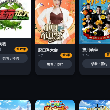
跑吧
披荆斩棘
8
第12季
脱口秀大会
⭐ 7.2
第
⭐ 7
第5季
想看 / 预约
想看 / 预约
想看 / 预约