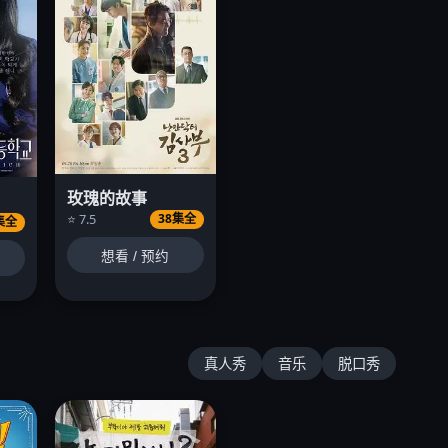
玫瑰的故事
⭐ 7.5
38集全
集全
想看 / 预约
真人秀
音乐
脱口秀