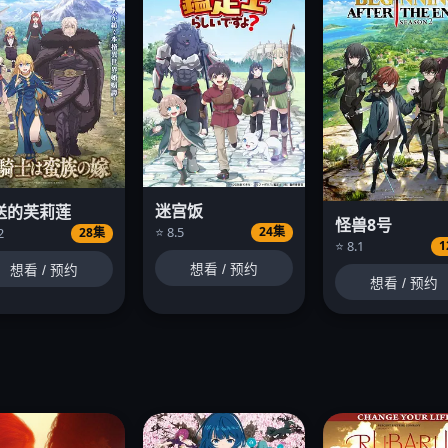
迷宫饭
送的芙莉莲
怪兽8号
⭐ 8.5
24集
2
28集
⭐ 8.1
1
想看 / 预约
想看 / 预约
想看 / 预约